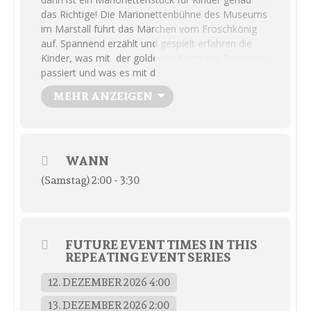
das Richtige! Die Marionettenbühne des Museums
im Marstall führt das Märchen vom Froschkönig
auf. Spannend erzählt und gespielt erfahren die
Kinder, was mit der goldenen Kugel der Prinzessin
passiert und was es mit dem Frosch auf sich hat,
der ihr Spielgefährte werden möchte. Das
MEHR ANZEIGEN
Märchen der Gebrüder Grimm gehört zu den
großen Klassikern unter den Märchen. Der
Eintritt
für das Puppentheater beträgt
8
€/Person. Karten sind im Vorverkauf and er
WANN
Museumskasse erhältlich.
Empfohlen ab 4
Jahren. Die Vorstellung dauert ca. 30 Minuten und
(Samstag) 2:00 - 3:30
wird an dem Tag zweimal stattfinden:
um 14.00
Uhr und um 16.00 Uhr.
FUTURE EVENT TIMES IN THIS
REPEATING EVENT SERIES
12. DEZEMBER 2026 4:00
13. DEZEMBER 2026 2:00