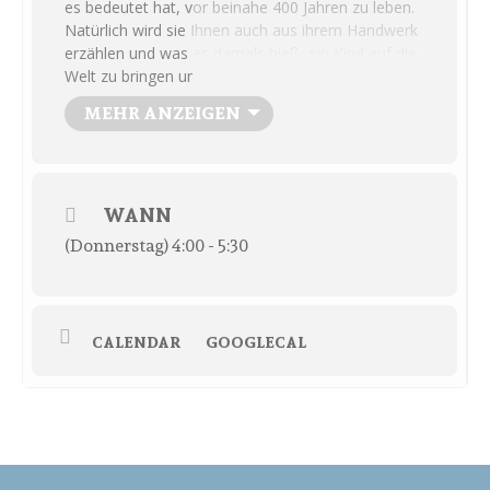
es bedeutet hat, vor beinahe 400 Jahren zu leben.
Natürlich wird sie Ihnen auch aus ihrem Handwerk
erzählen und was es damals hieß, ein Kind auf die
Welt zu bringen und als Hebamme zu helfen. Nach
der etwa einstündigen Tour werden Sie Winsen mit
MEHR ANZEIGEN
neuen Augen sehen.
Die Führung kostet 6 € für
Erwachsene,
Kinder bis 18 Jahre und Mitglieder
des Heimat- und Museumsvereins sind frei.
Achtung! Die Teilnehmerzahl ist begrenzt. Karten
WANN
können im Vorverkauf an der Museumskasse
erworben werden.
(Donnerstag) 4:00 - 5:30
CALENDAR
GOOGLECAL