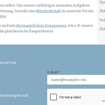
Sp
eit selbst. Um unsere vielfältigen musealen Aufgaben
stützung. Sowohl eine
Mitgliedschaft
in unserem Verein,
IBA
lfe!
Vol
n und mit
ehrenamtlichem Engagement
, wie z. B. unsere
IBA
as plattdeutsche Kaspertheater.
EWSLETTER
E-Mail*
anstaltungen und