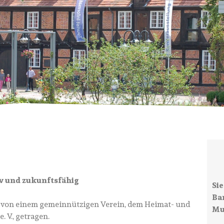
v und zukunftsfähig
Si
Ba
 von einem gemeinnützigen Verein, dem Heimat- und
Mu
 V., getragen.