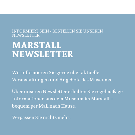
Sozial- und Kulturstiftung Giesela und Rolf Wiese
(GiRoWi-Stiftung). Die Kulturpause in der
Weihnachtszeit findet im öffentlich zugänglichen
Teil des Krankenhauses statt. Der Eintritt ist frei.
INFORMIERT SEIN - BESTELLEN SIE UNSEREN
NEWSLETTER
MARSTALL
NEWSLETTER
Wir informieren Sie gerne über aktuelle
Veranstaltungen und Angebote des Museums.
Über unseren Newsletter erhalten Sie regelmäßige
Informationen aus dem Museum im Marstall –
bequem per Mail nach Hause.
Verpassen Sie nichts mehr.