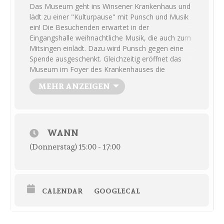
Das Museum geht ins Winsener Krankenhaus und
lädt zu einer "Kulturpause" mit Punsch und Musik
ein! Die Besuchenden erwartet in der
Eingangshalle weihnachtliche Musik, die auch zum
Mitsingen einlädt. Dazu wird Punsch gegen eine
Spende ausgeschenkt. Gleichzeitig eröffnet das
Museum im Foyer des Krankenhauses die
Wanderausstellung „Winsen in 25 Jahren“, die dort
MEHR ANZEIGEN
für mehrere Wochen zu sehen sein wird. Der 18.
Dezember bildet den Auftakt mehrerer geplanter
„Kulturpausen“, die den Patienten, Mitarbeitenden
und Besuchenden eine kulturelle Auszeit im
WANN
Krankenhausalltag ermöglichen soll. Neben diesen
Kulturpausen, in denen unterschiedliches
(Donnerstag) 15:00 - 17:00
Programm angeboten wird, entsteht auch eine
kleine Ausstellung zur Geschichte des
Krankenhauses. Geplant und organisiert wird dies
durch die Bundesfreiwillige des Museums.
CALENDAR
GOOGLECAL
Ermöglicht wird das Projekt Dank der
Unterstützung der Gesellschaft der Freunde und
Förderer des Krankenhauses Winsen sowie der